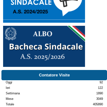
Contatore Visite
Oggi
92
Ieri
122
Settimana
1890
Mese
3049
Totale
405890