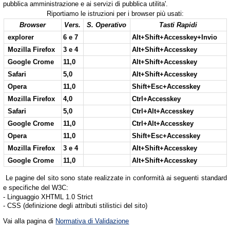
pubblica amministrazione e ai servizi di pubblica utilita'.
Riportiamo le istruzioni per i browser più usati:
Browser
Vers.
S. Operativo
Tasti Rapidi
e
xplorer
6 e 7
Alt+Shift+Accesskey+Invio
Mozilla Firefox
3 e 4
Alt+Shift+Accesskey
Google Crome
11,0
Alt+Shift+Accesskey
Safari
5,0
Alt+Shift+Accesskey
Opera
11,0
Shift+Esc+Accesskey
Mozilla Firefox
4,0
Ctrl+Accesskey
Safari
5,0
Ctrl+Alt+Accesskey
Google Crome
11,0
Ctrl+Alt+Accesskey
Opera
11,0
Shift+Esc+Accesskey
Mozilla Firefox
3 e 4
Alt+Shift+Accesskey
Google Crome
11,0
Alt+Shift+Accesskey
Le pagine del sito sono state realizzate in conformità ai seguenti standard
e specifiche del W3C:
- Linguaggio XHTML 1.0 Strict
- CSS (definizione degli attributi stilistici del sito)
Vai alla pagina di
Normativa di Validazione