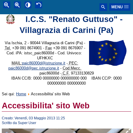
MENU
I.C.S. "Renato Guttuso" -
Villagrazia di Carini (Pa)
Via Ischia, 2 - 90044 Villagrazia di Carini (Pa) -
Tel.
+39 091 8674901 -
Fax
+39 091 8676907 -
Cod. iPA: istsc_paic86000d - Cod. Univoco:
UFHKXC
MAIL:
paic86000d@istruzione.it
-
PEC:
paic86000d@pec.istruzione.it
-
Cod.Mecc.
paic86000d -
C.F.
97133130829
IBAN CC/B: 0000 00000000 000000000 000 IBAN CC/P: 0000
000000000 000000000
Sei qui:
Home
Accessibilita' sito Web
Accessibilita' sito Web
Creato: Venerdì, 03 Maggio 2013 11:25
Scritto da Super User