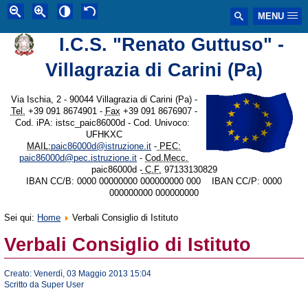
MENU
I.C.S. "Renato Guttuso" -
Villagrazia di Carini (Pa)
Via Ischia, 2 - 90044 Villagrazia di Carini (Pa) -
Tel.
+39 091 8674901 -
Fax
+39 091 8676907 -
Cod. iPA: istsc_paic86000d - Cod. Univoco:
UFHKXC
MAIL:
paic86000d@istruzione.it
-
PEC:
paic86000d@pec.istruzione.it
-
Cod.Mecc.
paic86000d -
C.F.
97133130829
IBAN CC/B: 0000 00000000 000000000 000 IBAN CC/P: 0000
000000000 000000000
Sei qui:
Home
Verbali Consiglio di Istituto
Verbali Consiglio di Istituto
Creato: Venerdì, 03 Maggio 2013 15:04
Scritto da Super User