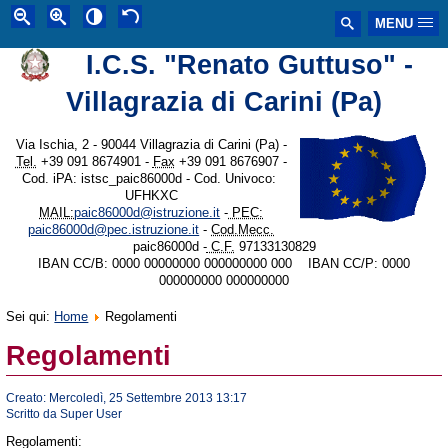
MENU
I.C.S. "Renato Guttuso" -
Villagrazia di Carini (Pa)
Via Ischia, 2 - 90044 Villagrazia di Carini (Pa) -
Tel.
+39 091 8674901 -
Fax
+39 091 8676907 -
Cod. iPA: istsc_paic86000d - Cod. Univoco:
UFHKXC
MAIL:
paic86000d@istruzione.it
-
PEC:
paic86000d@pec.istruzione.it
-
Cod.Mecc.
paic86000d -
C.F.
97133130829
IBAN CC/B: 0000 00000000 000000000 000 IBAN CC/P: 0000
000000000 000000000
Sei qui:
Home
Regolamenti
Regolamenti
Creato: Mercoledì, 25 Settembre 2013 13:17
Scritto da Super User
Regolamenti: