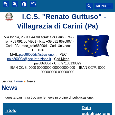
MENU
I.C.S. "Renato Guttuso" -
Villagrazia di Carini (Pa)
Via Ischia, 2 - 90044 Villagrazia di Carini (Pa) -
Tel.
+39 091 8674901 -
Fax
+39 091 8676907 -
Cod. iPA: istsc_paic86000d - Cod. Univoco:
UFHKXC
MAIL:
paic86000d@istruzione.it
-
PEC:
paic86000d@pec.istruzione.it
-
Cod.Mecc.
paic86000d -
C.F.
97133130829
IBAN CC/B: 0000 00000000 000000000 000 IBAN CC/P: 0000
000000000 000000000
Sei qui:
Home
News
News
In questa pagina si trovano le news in ordine di pubblicazione.
Data
Titolo
pubblicazione