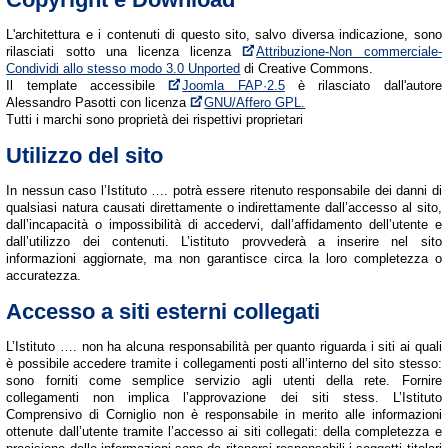
L'architettura e i contenuti di questo sito, salvo diversa indicazione, sono
rilasciati sotto una licenza licenza
Attribuzione-Non commerciale-
Condividi allo stesso modo 3.0 Unported
di Creative Commons.
Il template accessibile
Joomla FAP·2.5
è rilasciato dall'autore
Alessandro Pasotti con licenza
GNU/Affero GPL.
Tutti i marchi sono proprietà dei rispettivi proprietari
Utilizzo del sito
In nessun caso l’Istituto …. potrà essere ritenuto responsabile dei danni di
qualsiasi natura causati direttamente o indirettamente dall’accesso al sito,
dall’incapacità o impossibilità di accedervi, dall’affidamento dell’utente e
dall’utilizzo dei contenuti. L’istituto provvederà a inserire nel sito
informazioni aggiornate, ma non garantisce circa la loro completezza o
accuratezza.
Accesso a siti esterni collegati
L’Istituto …. non ha alcuna responsabilità per quanto riguarda i siti ai quali
è possibile accedere tramite i collegamenti posti all’interno del sito stesso:
sono forniti come semplice servizio agli utenti della rete. Fornire
collegamenti non implica l’approvazione dei siti stess. L’Istituto
Comprensivo di Corniglio non è responsabile in merito alle informazioni
ottenute dall’utente tramite l’accesso ai siti collegati: della completezza e