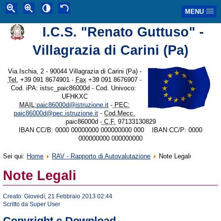
MENU
I.C.S. "Renato Guttuso" -
Villagrazia di Carini (Pa)
Via Ischia, 2 - 90044 Villagrazia di Carini (Pa) -
Tel.
+39 091 8674901 -
Fax
+39 091 8676907 -
Cod. iPA: istsc_paic86000d - Cod. Univoco:
UFHKXC
MAIL:
paic86000d@istruzione.it
-
PEC:
paic86000d@pec.istruzione.it
-
Cod.Mecc.
paic86000d -
C.F.
97133130829
IBAN CC/B: 0000 00000000 000000000 000 IBAN CC/P: 0000
000000000 000000000
Sei qui:
Home
RAV - Rapporto di Autovalutazione
Note Legali
Note Legali
Creato: Giovedì, 21 Febbraio 2013 02:44
Scritto da Super User
Copyright e Download