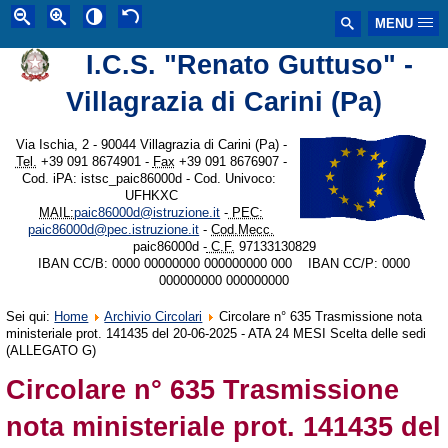
MENU
I.C.S. "Renato Guttuso" -
Villagrazia di Carini (Pa)
Via Ischia, 2 - 90044 Villagrazia di Carini (Pa) -
Tel.
+39 091 8674901 -
Fax
+39 091 8676907 -
Cod. iPA: istsc_paic86000d - Cod. Univoco:
UFHKXC
MAIL:
paic86000d@istruzione.it
-
PEC:
paic86000d@pec.istruzione.it
-
Cod.Mecc.
paic86000d -
C.F.
97133130829
IBAN CC/B: 0000 00000000 000000000 000 IBAN CC/P: 0000
000000000 000000000
Sei qui:
Home
Archivio Circolari
Circolare n° 635 Trasmissione nota
ministeriale prot. 141435 del 20-06-2025 - ATA 24 MESI Scelta delle sedi
(ALLEGATO G)
Circolare n° 635 Trasmissione
nota ministeriale prot. 141435 del