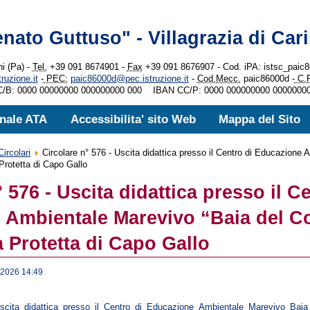
enato Guttuso" - Villagrazia di Cari
ni (Pa) -
Tel.
+39 091 8674901 -
Fax
+39 091 8676907 - Cod. iPA: istsc_pai
uzione.it
-
PEC:
paic86000d@pec.istruzione.it
-
Cod.Mecc.
paic86000d -
C.F
/B: 0000 00000000 000000000 000 IBAN CC/P: 0000 000000000 0000000
nale ATA
Accessibilita' sito Web
Mappa del Sito
Circolari
Circolare n° 576 - Uscita didattica presso il Centro di Educazione
 Protetta di Capo Gallo
 576 - Uscita didattica presso il C
Ambientale Marevivo “Baia del Co
 Protetta di Capo Gallo
 2026 14:49
scita_didattica_presso_il_Centro_di_Educazione_Ambientale_Marevivo_Baia_