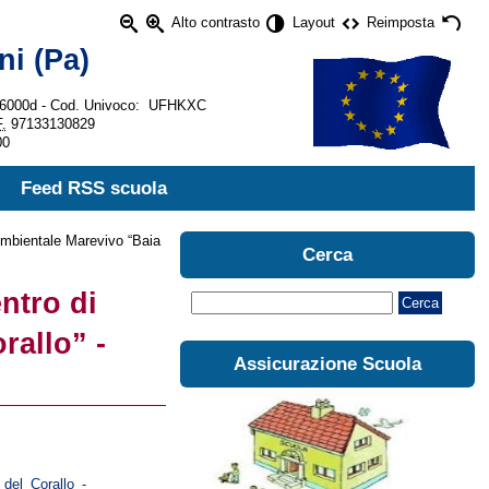
Alto contrasto
Layout
Reimposta
ni (Pa)
c86000d - Cod. Univoco: UFHKXC
.
97133130829
00
Feed RSS scuola
 Ambientale Marevivo “Baia
Cerca
entro di
Cerca
rallo” -
Assicurazione Scuola
del_Corallo_-