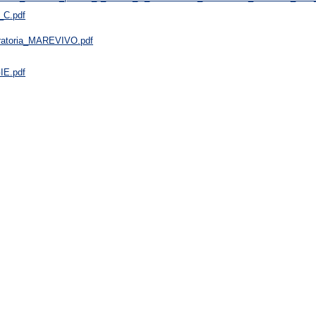
_C.pdf
eratoria_MAREVIVO.pdf
E.pdf