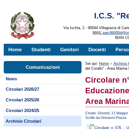
I.C.S. "R
Via Ischia, 2 - 90044 Villagrazia di Cari
MAIL:
paic86000d@istr
IBAN CC
Home
Studenti
Genitori
Docenti
Perso
Sei qui:
Home
Archivio 
Comunicazioni
del Corallo” - Area Marina
Circolare n°
News
Educazione 
Circolari 2026/27
Area Marina
Circolari 2025/26
Circolari 2024/25
Creato: Giovedì, 21 Maggio
Scritto da Giovanni Piazza
Archivio Circolari
Circolare_n_576_-_U