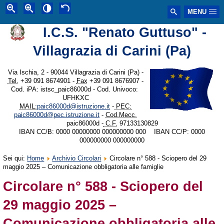
MENU
I.C.S. "Renato Guttuso" -
Villagrazia di Carini (Pa)
Via Ischia, 2 - 90044 Villagrazia di Carini (Pa) -
Tel.
+39 091 8674901 -
Fax
+39 091 8676907 -
Cod. iPA: istsc_paic86000d - Cod. Univoco:
UFHKXC
MAIL:
paic86000d@istruzione.it
-
PEC:
paic86000d@pec.istruzione.it
-
Cod.Mecc.
paic86000d -
C.F.
97133130829
IBAN CC/B: 0000 00000000 000000000 000 IBAN CC/P: 0000
000000000 000000000
Sei qui:
Home
Archivio Circolari
Circolare n° 588 - Sciopero del 29
maggio 2025 – Comunicazione obbligatoria alle famiglie
Circolare n° 588 - Sciopero del
29 maggio 2025 –
Comunicazione obbligatoria alle