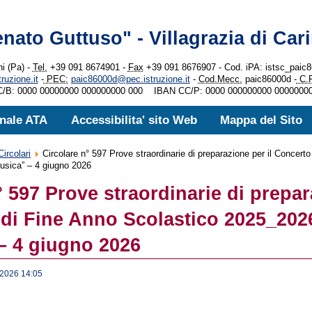
enato Guttuso" - Villagrazia di Cari
ni (Pa) -
Tel.
+39 091 8674901 -
Fax
+39 091 8676907 - Cod. iPA: istsc_pai
uzione.it
-
PEC:
paic86000d@pec.istruzione.it
-
Cod.Mecc.
paic86000d -
C.F
/B: 0000 00000000 000000000 000 IBAN CC/P: 0000 000000000 0000000
nale ATA
Accessibilita' sito Web
Mappa del Sito
Circolari
Circolare n° 597 Prove straordinarie di preparazione per il Concert
usica” – 4 giugno 2026
° 597 Prove straordinarie di prepa
 di Fine Anno Scolastico 2025_202
– 4 giugno 2026
 2026 14:05