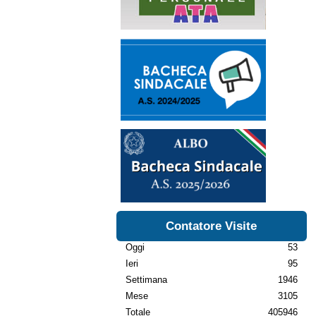
Contatore Visite
Oggi
53
Ieri
95
Settimana
1946
Mese
3105
Totale
405946