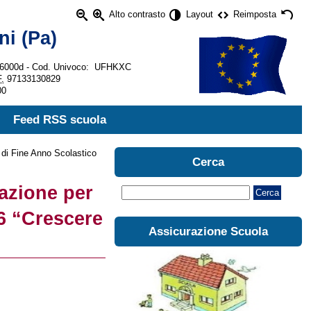
Alto contrasto
Layout
Reimposta
ni (Pa)
c86000d - Cod. Univoco: UFHKXC
.
97133130829
00
Feed RSS scuola
o di Fine Anno Scolastico
Cerca
razione per
Cerca
6 “Crescere
Assicurazione Scuola