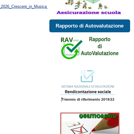
25_2026_Crescere_in_Musica__4_giugno_2026.pdf
Rapporto di Autovalutazione