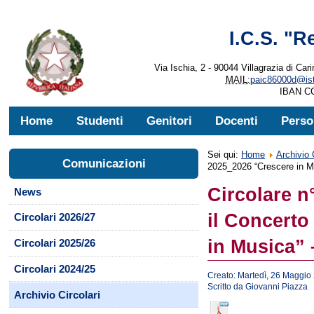
I.C.S. "R
Via Ischia, 2 - 90044 Villagrazia di Cari
MAIL:
paic86000d@istr
IBAN CC
Home
Studenti
Genitori
Docenti
Perso
Sei qui:
Home
Archivio 
Comunicazioni
2025_2026 “Crescere in M
Circolare n
News
il Concerto
Circolari 2026/27
in Musica” 
Circolari 2025/26
Circolari 2024/25
Creato: Martedì, 26 Maggio
Scritto da Giovanni Piazza
Archivio Circolari